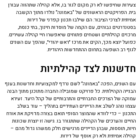
צעירות שחיפשו לא רק מקום לגור בו, אלא קהילה שתהווה עבורן
בית. הפרויקטים הראשונים של "באמונה" נולדו מתוך הקשבה
אמיתית לצרכי הציבור: הם שילבו תכנון קפדני של דירות
בסטנדרטים גבוהים, עם הקמה של מוסדות חינוך, בתי כנסת,
מרכזים קהילתיים ושטחים פתוחים שיאפשרו חיי קהילה עשירים.
כפועל יוצא מכך, הקים את מרכז ״ראש יהודי״, שהפך עם השנים
לגוף רב השפעה בתחום ההתחדשות היהודית.
חדשנות לצד קהילתיות
עם השנים, הפכה "באמונה" לשם נרדף למקצועיות וחדשנות בענף
הבנייה הקהילתית. כל פרויקט שמובילה החברה מתוכנן מתוך הבנה
עמוקה של הצרכים החברתיים והתרבותיים של קהל היעד. זעירא
עצמו נוהג לשלב את הדיירים העתידיים בתהליך – עוד בשלב
התכנון – כדי לוודא שהמוצר הסופי תואם בצורה מדויקת את אורח
החיים והערכים של הקהילה שתתגורר בו. גישה זו יוצרת שכונות
חיות, תוססות, שבהן הדיירים מרגישים חלק ממשהו גדול מהם –
קהילה אמיתית ולא רק אוסף של דירות.