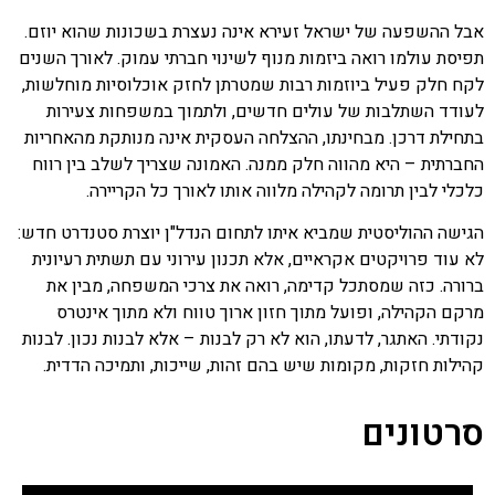
אבל ההשפעה של ישראל זעירא אינה נעצרת בשכונות שהוא יוזם.
תפיסת עולמו רואה ביזמות מנוף לשינוי חברתי עמוק. לאורך השנים
לקח חלק פעיל ביוזמות רבות שמטרתן לחזק אוכלוסיות מוחלשות,
לעודד השתלבות של עולים חדשים, ולתמוך במשפחות צעירות
בתחילת דרכן. מבחינתו, ההצלחה העסקית אינה מנותקת מהאחריות
החברתית – היא מהווה חלק ממנה. האמונה שצריך לשלב בין רווח
כלכלי לבין תרומה לקהילה מלווה אותו לאורך כל הקריירה.
הגישה ההוליסטית שמביא איתו לתחום הנדל"ן יוצרת סטנדרט חדש:
לא עוד פרויקטים אקראיים, אלא תכנון עירוני עם תשתית רעיונית
ברורה. כזה שמסתכל קדימה, רואה את צרכי המשפחה, מבין את
מרקם הקהילה, ופועל מתוך חזון ארוך טווח ולא מתוך אינטרס
נקודתי. האתגר, לדעתו, הוא לא רק לבנות – אלא לבנות נכון. לבנות
קהילות חזקות, מקומות שיש בהם זהות, שייכות, ותמיכה הדדית.
סרטונים